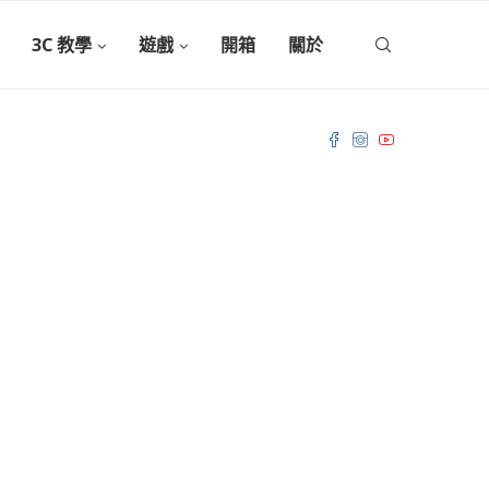
3C 教學
遊戲
開箱
關於