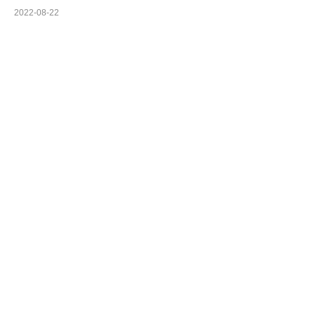
2022-08-22