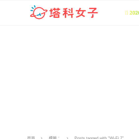
 20
首頁
標籤：
Posts tagged with "Wi-Fi 7"