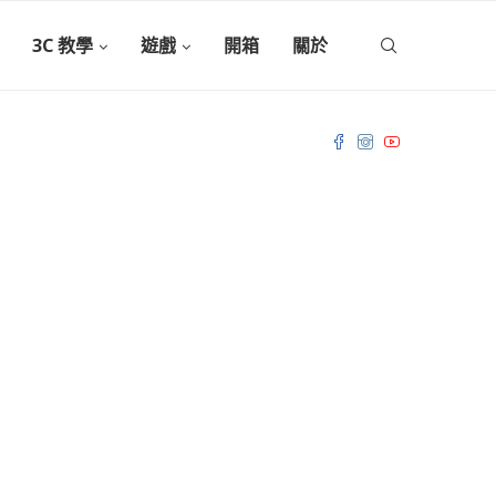
3C 教學
遊戲
開箱
關於