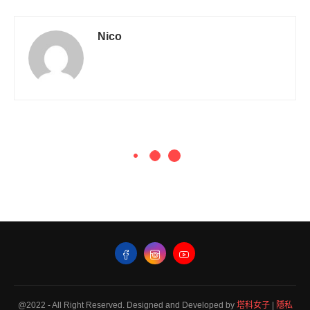
Nico
@2022 - All Right Reserved. Designed and Developed by
塔科女子
|
隱私