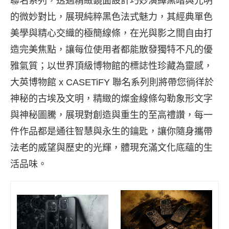
聯名系列
，
透過精緻鏡面設計巧妙演繹黑暗與光明
的微妙對比，展現純粹黑色法式魅力，其經典單色
美學與精心交織的極簡線條，在光與影之間自由打
造完美焦點，讓每位使用者都能散發獨特不凡的優
雅氣質；以世界頂級博物館的標誌性珍藏為靈感，
大英博物館 x CASETiFY 聯名系列
則將帶您徜徉於
神秘的古埃及文明，精緻的燦金線條勾勒象形文字
與神秘圖騰，展現對創造與重生的至高禮讚，每一
件作品都是通往智慧與永生的鑰匙，讓你隨身攜帶
法老的威望與歷史的光輝，體現充滿文化底蘊的生
活品味。