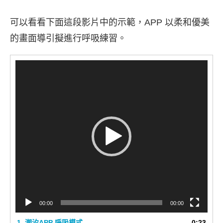
可以看看下面這段影片中的示範，APP 以柔和優美
的畫面導引擬進行呼吸練習。
視
訊
播
放
器
00:00
00:00
1.
潮汐APP 呼吸模式
0:23