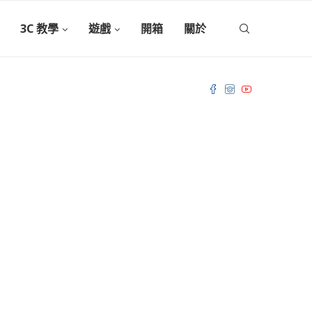
3C 教學
遊戲
開箱
關於