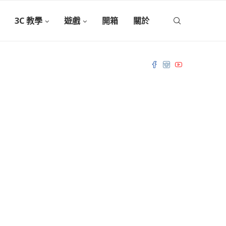
3C 教學
遊戲
開箱
關於