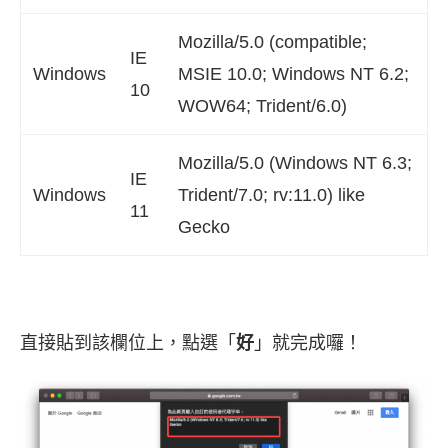
Mozilla/5.0 (compatible;
IE
Windows
MSIE 10.0; Windows NT 6.2;
10
WOW64; Trident/6.0)
Mozilla/5.0 (Windows NT 6.3;
IE
Windows
Trident/7.0; rv:11.0) like
11
Gecko
直接貼到該欄位上，點選「
好
」就完成囉！