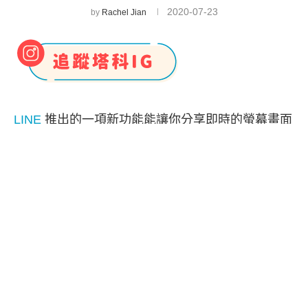
2020-07-23
by
Rachel Jian
LINE
推出的一項新功能能讓你分享即時的螢幕畫面
給 LINE 好友看，無論你是上班要遠端簡報，或者
你想分享你電腦的遊戲畫面給朋友，都可以使用這
個分享螢幕的功能喔！
分享螢幕畫面的那一方必須要用電腦版的 LINE 或
Android 的 LINE App，但對方無論是 iOS、Android
或者 LINE 電腦版都可以看得到你的螢幕畫面，以
下帶你看看使用教學。