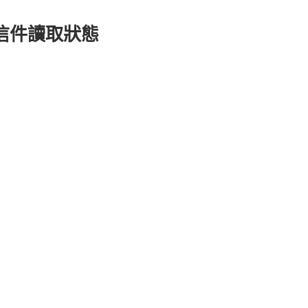
追蹤信件讀取狀態