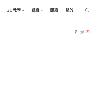
3C 教學
遊戲
開箱
關於