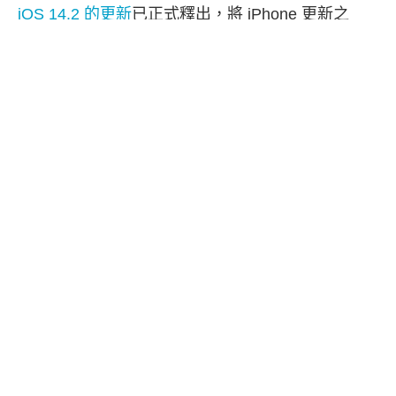
iOS 14.2 的更新
已正式釋出，將 iPhone 更新之
後，最有感的新功能之一就是「
AirPlay 2 播放介
面
」的更改，在該介面上新增了最近播放過的音
樂，讓我們能快速存取。
此外，若你有其他的家庭控制項目（如：
HomePod），還能在這邊查看並控制各揚聲器的播
放內容。