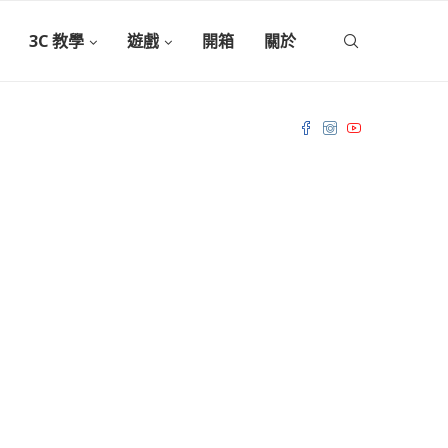
3C 教學
遊戲
開箱
關於