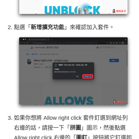
點選「
新增擴充功能
」來確認加入套件。
如果你想將 Allow right click 套件釘選到網址列
右邊的話，請按一下「
拼圖
」圖示，然後點選
Allow right click 右邊的「
圖釘
」按鈕將它釘選起