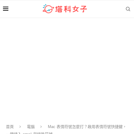
首頁
電腦
Mac 表情符號怎麼打？啟用表情符號快捷鍵，