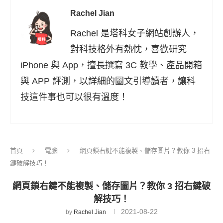
Rachel Jian
Rachel 是塔科女子網站創辦人，
對科技格外有熱忱，喜歡研究
iPhone 與 App，擅長撰寫 3C 教學、產品開箱
與 APP 評測，以詳細的圖文引導讀者，讓科
技這件事也可以很有溫度！
首頁
電腦
網頁鎖右鍵不能複製、儲存圖片？教你 3 招右
鍵破解技巧！
網頁鎖右鍵不能複製、儲存圖片？教你 3 招右鍵破
解技巧！
2021-08-22
by
Rachel Jian