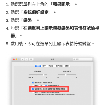
點選選單列左上角的「
蘋果圖示
」。
點選「
系統偏好設定
」。
點選「
鍵盤
」。
勾選「
在選單列上顯示模擬鍵盤和表情符號檢視
器
」。
啟用後，即可在選單列上顯示表情符號鍵盤。