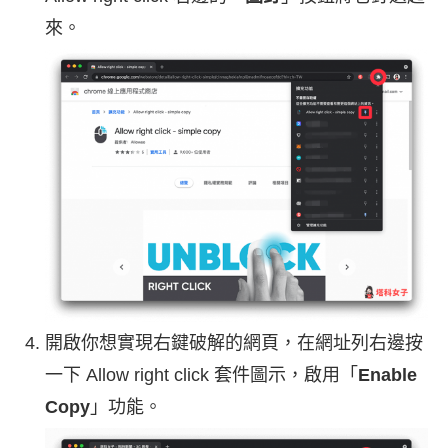
來。
開啟你想實現右鍵破解的網頁，在網址列右邊按
一下 Allow right click 套件圖示，啟用「
Enable
Copy
」功能。