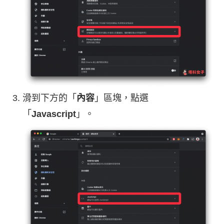
滑到下方的「
內容
」區塊，點選
「
Javascript
」。