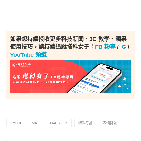
如果想持續接收更多科技新聞、3C 教學、蘋果
使用技巧，請持續追蹤塔科女子：
FB 粉專
/
IG
/
YouTube 頻道
EMOJI
MAC
MACBOOK
特殊符號
表情符號