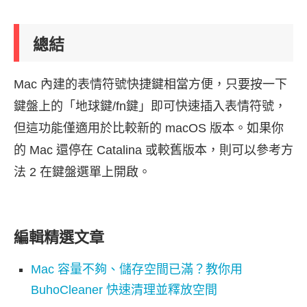
總結
Mac 內建的表情符號快捷鍵相當方便，只要按一下
鍵盤上的「地球鍵/fn鍵」即可快速插入表情符號，
但這功能僅適用於比較新的 macOS 版本。如果你
的 Mac 還停在 Catalina 或較舊版本，則可以參考方
法 2 在鍵盤選單上開啟。
編輯精選文章
Mac 容量不夠、儲存空間已滿？教你用
BuhoCleaner 快速清理並釋放空間