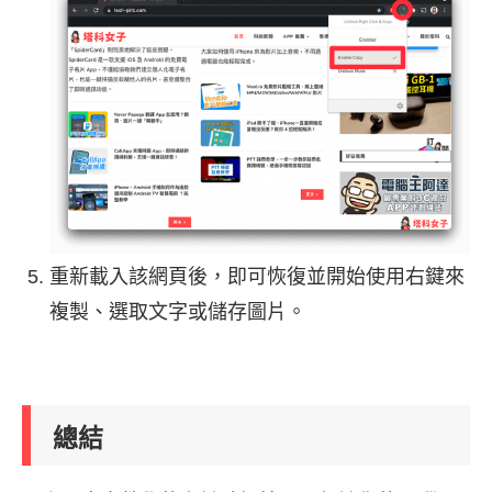
重新載入該網頁後，即可恢復並開始使用右鍵來
複製、選取文字或儲存圖片。
總結