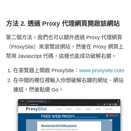
方法 2. 透過 Proxy 代理網頁開啟該網站
第二個方法，我們也可以額外透過 Proxy 代理網頁
（ProxySite）來瀏覽該網站，然後在 Proxy 網頁上
禁用 Javascript 代碼，這樣也能成功破解右鍵。
在瀏覽器上開啟 ProxySite：
www.proxysite.com
在中間的欄位裡輸入你想破解右鍵的網址、網站
連結，然後點選 Go。