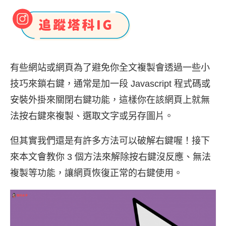
有些網站或網頁為了避免你全文複製會透過一些小
技巧來鎖右鍵，通常是加一段 Javascript 程式碼或
安裝外掛來關閉右鍵功能，這樣你在該網頁上就無
法按右鍵來複製、選取文字或另存圖片。
但其實我們還是有許多方法可以破解右鍵喔！接下
來本文會教你 3 個方法來解除按右鍵沒反應、無法
複製等功能，讓網頁恢復正常的右鍵使用。