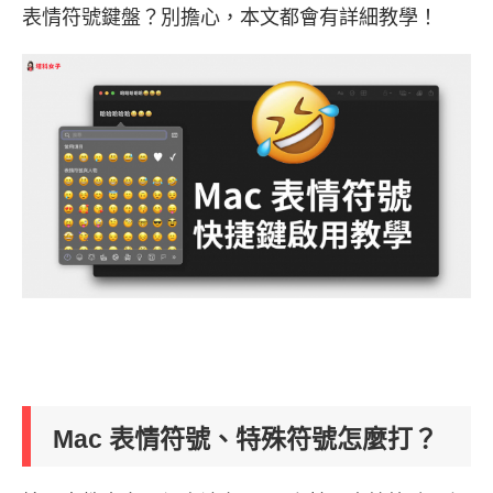
表情符號鍵盤？別擔心，本文都會有詳細教學！
Mac 表情符號、特殊符號怎麼打？