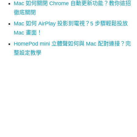
Mac 如何關閉 Chrome 自動更新功能？教你這招
徹底關閉
Mac 如何 AirPlay 投影到電視？5 步驟輕鬆投放
Mac 畫面！
HomePod mini 立體聲如何與 Mac 配對連接？完
整設定教學