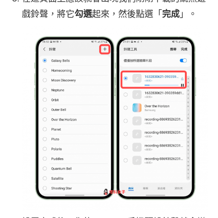
戲鈴聲，將它
勾選
起來，然後點選「
完成
」。