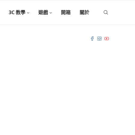
3C 教學
遊戲
開箱
關於