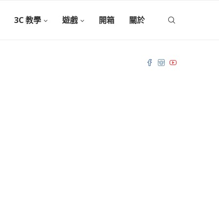
3C 教學
遊戲
開箱
關於