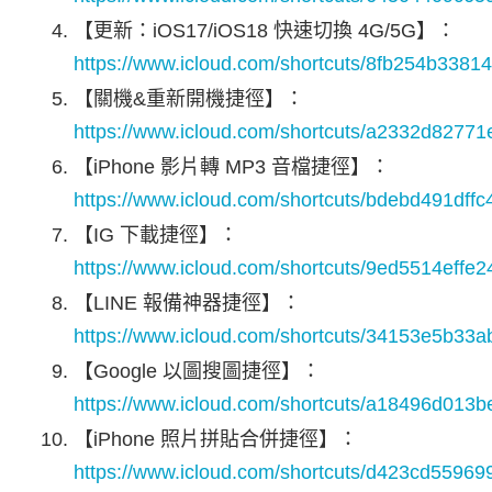
【更新：iOS17/iOS18 快速切換 4G/5G】：
https://www.icloud.com/shortcuts/8fb254b338
【關機&重新開機捷徑】：
https://www.icloud.com/shortcuts/a2332d827
【iPhone 影片轉 MP3 音檔捷徑】：
https://www.icloud.com/shortcuts/bdebd491df
【IG 下載捷徑】：
https://www.icloud.com/shortcuts/9ed5514eff
【LINE 報備神器捷徑】：
https://www.icloud.com/shortcuts/34153e5b33
【Google 以圖搜圖捷徑】：
https://www.icloud.com/shortcuts/a18496d01
【iPhone 照片拼貼合併捷徑】：
https://www.icloud.com/shortcuts/d423cd559