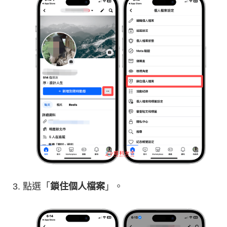
點選「
鎖住個人檔案
」。