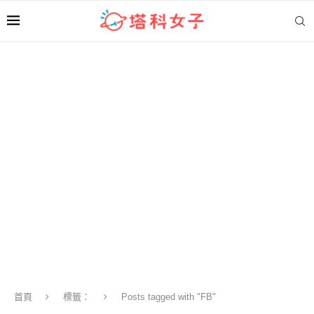
首頁
標籤：
Posts tagged with "FB"