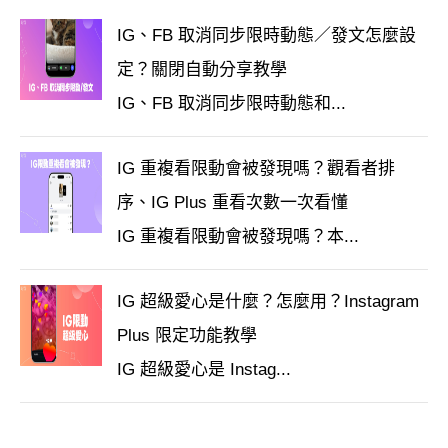
IG、FB 取消同步限時動態／發文怎麼設
定？關閉自動分享教學
IG、FB 取消同步限時動態和...
IG 重複看限動會被發現嗎？觀看者排
序、IG Plus 重看次數一次看懂
IG 重複看限動會被發現嗎？本...
IG 超級愛心是什麼？怎麼用？Instagram
Plus 限定功能教學
IG 超級愛心是 Instag...