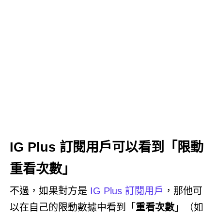
IG Plus 訂閱用戶可以看到「限動
重看次數」
不過，如果對方是
IG Plus 訂閱用戶
，那他可
以在自己的限動數據中看到「
重看次數
」（如