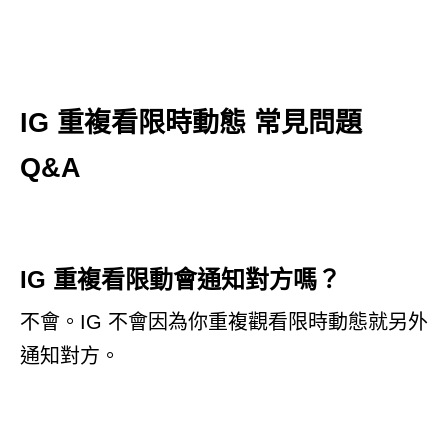
IG 重複看限時動態 常見問題
Q&A
IG 重複看限動會通知對方嗎？
不會。IG 不會因為你重複觀看限時動態就另外
通知對方。