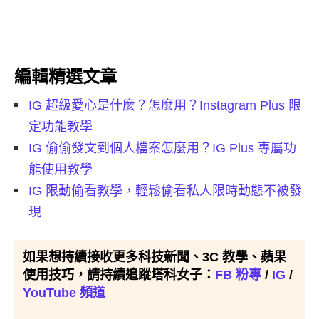
編輯精選文章
IG 超級愛心是什麼？怎麼用？Instagram Plus 限
定功能教學
IG 偷偷發文到個人檔案怎麼用？IG Plus 專屬功
能使用教學
IG 限動偷看教學，輕鬆偷看私人限時動態不被發
現
如果想持續接收更多科技新聞、3C 教學、蘋果
使用技巧，請持續追蹤塔科女子：
FB 粉專
/
IG
/
YouTube 頻道