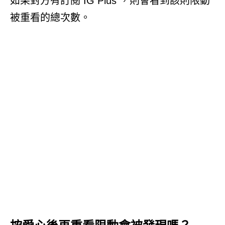
如果對方有訂閱 IG Plus ，則會看到該則限動
被重看的總次數。