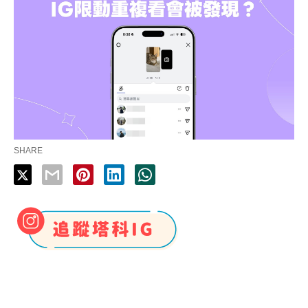
SHARE