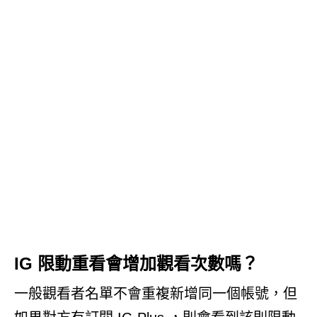
IG 限動重看會增加觀看次數嗎？
一般觀看者名單不會重複新增同一個帳號，但