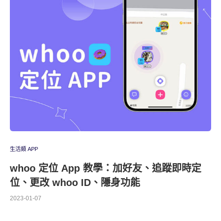
生活類 APP
whoo 定位 App 教學：加好友、追蹤即時定
位、更改 whoo ID、隱身功能
2023-01-07