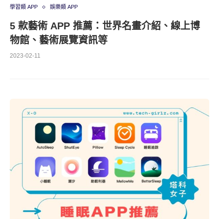
學習類 APP
娛樂類 APP
5 款藝術 APP 推薦：世界名畫介紹、線上博
物館、藝術展覽資訊等
2023-02-11