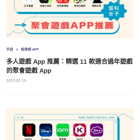
手遊
娛樂類 APP
多人遊戲 App 推薦：精選 11 款適合過年遊戲
的聚會遊戲 App
2023-01-19