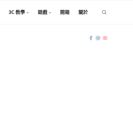
3C 教學
遊戲
開箱
關於