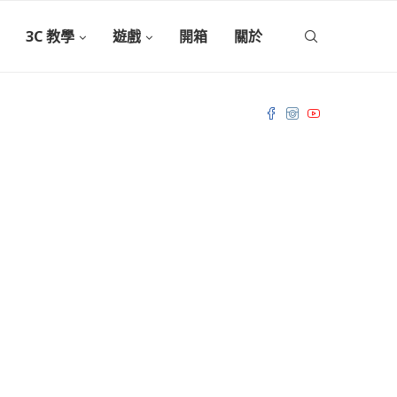
3C 教學
遊戲
開箱
關於