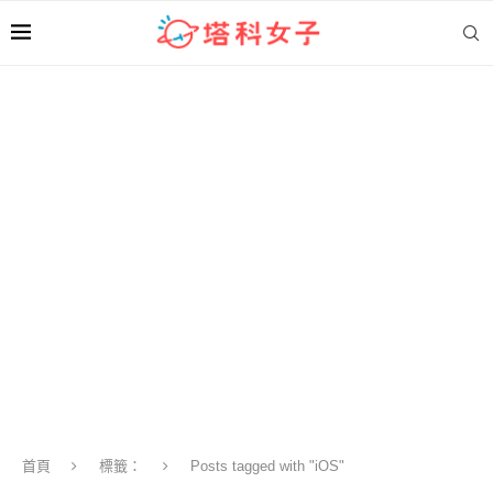
首頁
標籤：
Posts tagged with "iOS"