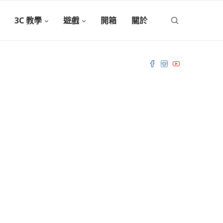
3C 教學
遊戲
開箱
關於