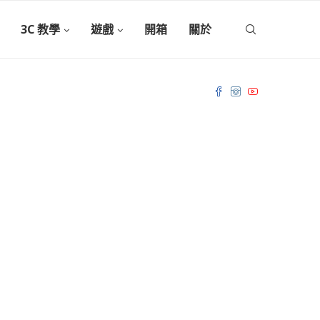
3C 教學
遊戲
開箱
關於