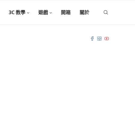
3C 教學
遊戲
開箱
關於