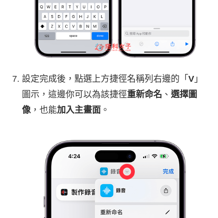
設定完成後，點選上方捷徑名稱列右邊的「
V
」
圖示，這邊你可以為該捷徑
重新命名
、
選擇圖
像
，也能
加入主畫面
。