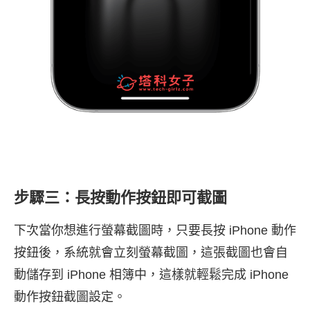
步驟三：長按動作按鈕即可截圖
下次當你想進行螢幕截圖時，只要長按 iPhone 動作
按鈕後，系統就會立刻螢幕截圖，這張截圖也會自
動儲存到 iPhone 相簿中，這樣就輕鬆完成 iPhone
動作按鈕截圖設定。