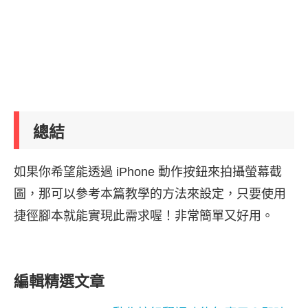
總結
如果你希望能透過 iPhone 動作按鈕來拍攝螢幕截
圖，那可以參考本篇教學的方法來設定，只要使用
捷徑腳本就能實現此需求喔！非常簡單又好用。
編輯精選文章