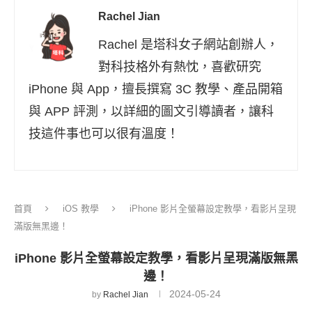
Rachel Jian
Rachel 是塔科女子網站創辦人，
對科技格外有熱忱，喜歡研究
iPhone 與 App，擅長撰寫 3C 教學、產品開箱
與 APP 評測，以詳細的圖文引導讀者，讓科
技這件事也可以很有溫度！
首頁
iOS 教學
iPhone 影片全螢幕設定教學，看影片呈現
滿版無黑邊！
iPhone 影片全螢幕設定教學，看影片呈現滿版無黑
邊！
2024-05-24
by
Rachel Jian