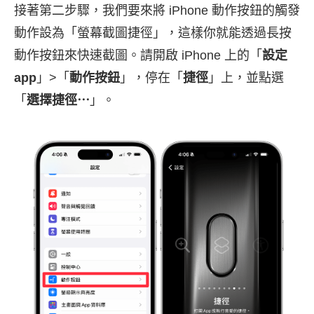
接著第二步驟，我們要來將 iPhone 動作按鈕的觸發
動作設為「螢幕截圖捷徑」，這樣你就能透過長按
動作按鈕來快速截圖。請開啟 iPhone 上的「
設定
app
」>「
動作按鈕
」，停在「
捷徑
」上，並點選
「
選擇捷徑⋯
」。