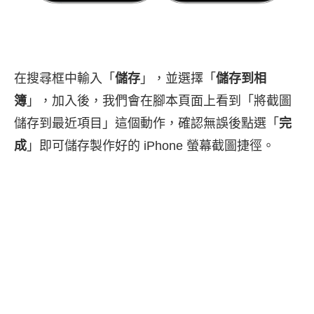
在搜尋框中輸入「
儲存
」，並選擇「
儲存到相
簿
」，加入後，我們會在腳本頁面上看到「將截圖
儲存到最近項目」這個動作，確認無誤後點選「
完
成
」即可儲存製作好的 iPhone 螢幕截圖捷徑。