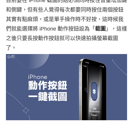
目前要在 iPhone 截圖的話必須同時按住音量增加鍵
和側鍵，但有些人覺得每次都要同時按住兩個按鈕
其實有點麻煩，或是單手操作時不好按，這時候我
們就能選擇將 iPhone 動作按鈕設為「
截圖
」，這樣
之後只要長按動作按鈕就可以快速拍攝螢幕截圖
了。