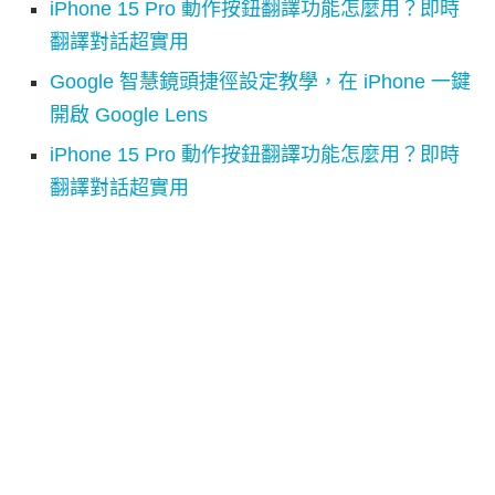
iPhone 15 Pro 動作按鈕翻譯功能怎麼用？即時
翻譯對話超實用
Google 智慧鏡頭捷徑設定教學，在 iPhone 一鍵
開啟 Google Lens
iPhone 15 Pro 動作按鈕翻譯功能怎麼用？即時
翻譯對話超實用