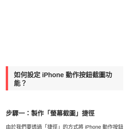
如何設定 iPhone 動作按鈕截圖功
能？
步驟一：製作「螢幕截圖」捷徑
由於我們要透過「捷徑」的方式將 iPhone 動作按鈕