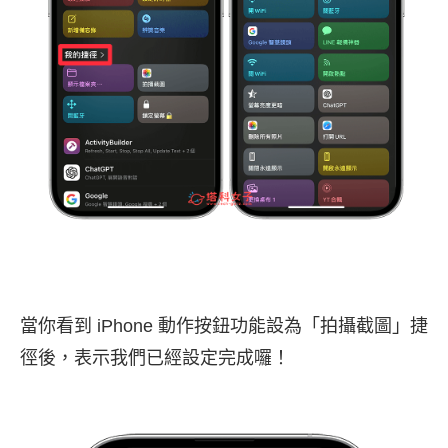
當你看到 iPhone 動作按鈕功能設為「拍攝截圖」捷
徑後，表示我們已經設定完成囉！