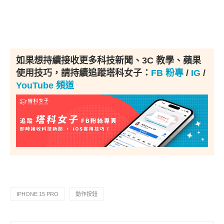
如果想持續接收更多科技新聞、3C 教學、蘋果
使用技巧，請持續追蹤塔科女子：
FB 粉專
/
IG
/
YouTube 頻道
IPHONE 15 PRO
動作按鈕