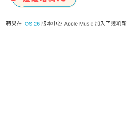
蘋果在
iOS 26
版本中為 Apple Music 加入了幾項新
功能，包含：
AutoMix 自動混音
、
歌詞翻譯與歌詞
發音
，並且也支援了「
釘選播放清單
」的功能，現
在我們可以將自己常聽的專輯或播放清單一鍵置頂
在 Apple Music 資料庫中，方便你快速播放，不用
再像之前那樣要輸入關鍵字搜尋或是要找很久。