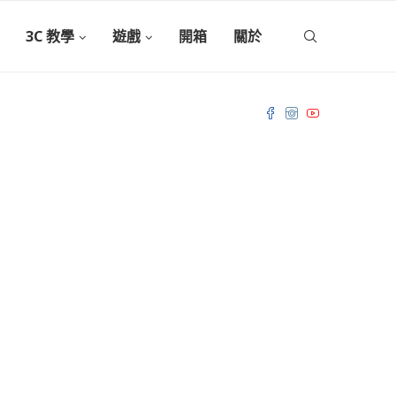
3C 教學
遊戲
開箱
關於