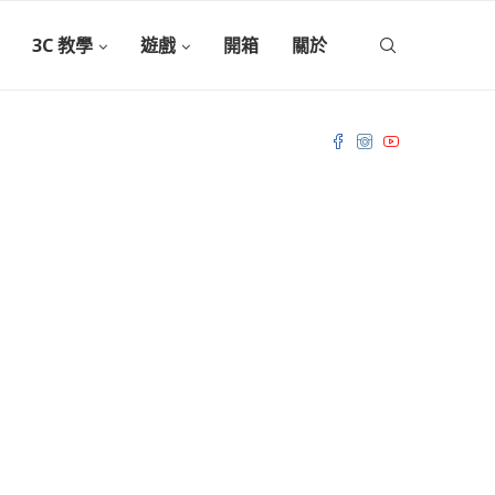
3C 教學
遊戲
開箱
關於