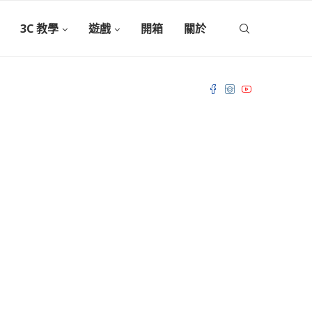
3C 教學
遊戲
開箱
關於