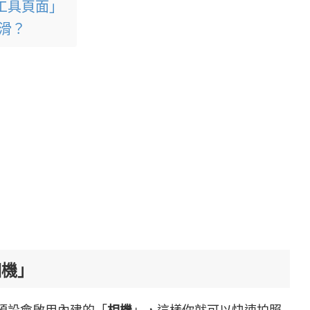
小工具頁面」
右滑？
相機」