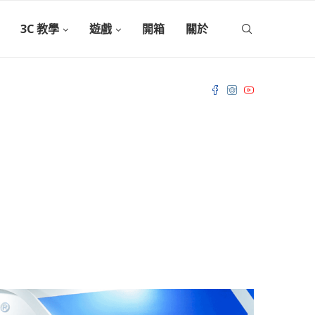
3C 教學
遊戲
開箱
關於