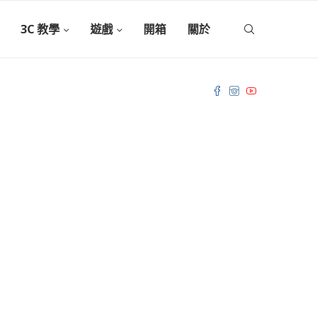
3C 教學
遊戲
開箱
關於